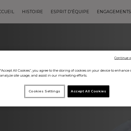
CCUEIL
HISTOIRE
ESPRIT D’ÉQUIPE
ENGAGEMENTS
Continue 
arisi, portrait d’un
“Accept All Cookies”, you agree to the storing of cookies on your device to enhance s
analyze site usage, and assist in our marketing efforts.
ureux de son terroir !
Cookies Settings
Accept All Cookies