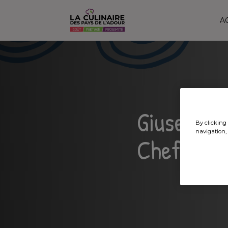
A
Giuseppe P
By clicking 
navigation, 
Chef, amo